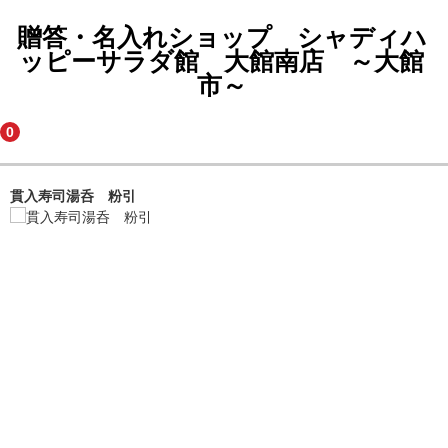
贈答・名入れショップ シャディハ
ッピーサラダ館 大館南店 ～大館
市～
0
貫入寿司湯呑 粉引